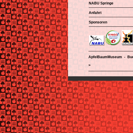
NABU Springe
Anfahrt
Sponsoren
ApfelBaumMuseum - Bu
>